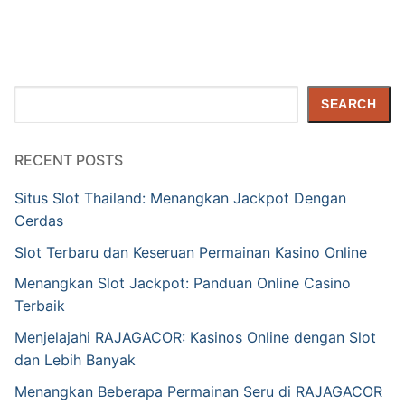
Search
SEARCH
RECENT POSTS
Situs Slot Thailand: Menangkan Jackpot Dengan
Cerdas
Slot Terbaru dan Keseruan Permainan Kasino Online
Menangkan Slot Jackpot: Panduan Online Casino
Terbaik
Menjelajahi RAJAGACOR: Kasinos Online dengan Slot
dan Lebih Banyak
Menangkan Beberapa Permainan Seru di RAJAGACOR