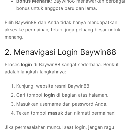
Bonus Menarik:
Baywin88 menawarkan berbagai
bonus untuk anggota baru dan lama.
Pilih Baywin88 dan Anda tidak hanya mendapatkan
akses ke permainan, tetapi juga peluang besar untuk
menang.
2. Menavigasi Login Baywin88
Proses
login
di Baywin88 sangat sederhana. Berikut
adalah langkah-langkahnya:
Kunjungi website resmi Baywin88.
Cari tombol
login
di bagian atas halaman.
Masukkan username dan password Anda.
Tekan tombol
masuk
dan nikmati permainan!
Jika permasalahan muncul saat login, jangan ragu