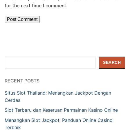
for the next time I comment.
Search
SEARCH
RECENT POSTS
Situs Slot Thailand: Menangkan Jackpot Dengan
Cerdas
Slot Terbaru dan Keseruan Permainan Kasino Online
Menangkan Slot Jackpot: Panduan Online Casino
Terbaik