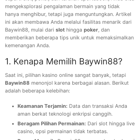
mengeksplorasi pengalaman bermain yang tidak
hanya menghibur, tetapi juga menguntungkan. Artikel
ini akan membawa Anda melalui fasilitas menarik dari
Baywin88, mulai dari
slot
hingga
poker
, dan
memberikan beberapa tips unik untuk memaksimalkan
kemenangan Anda.
1. Kenapa Memilih Baywin88?
Saat ini, pilihan kasino online sangat banyak, tetapi
Baywin88
menonjol karena berbagai alasan. Berikut
adalah beberapa kelebihan:
Keamanan Terjamin:
Data dan transaksi Anda
aman berkat teknologi enkripsi canggih.
Beragam Pilihan Permainan:
Dari slot hingga live
casino, opsi permainan tidak terbatas.