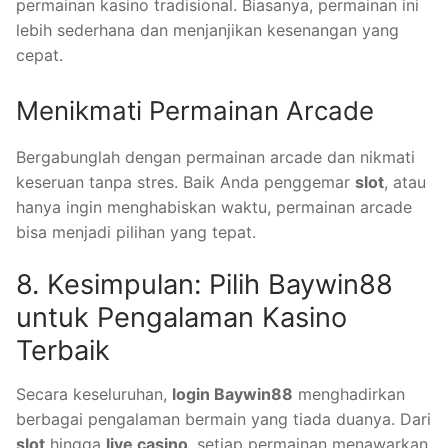
permainan kasino tradisional. Biasanya, permainan ini
lebih sederhana dan menjanjikan kesenangan yang
cepat.
Menikmati Permainan Arcade
Bergabunglah dengan permainan arcade dan nikmati
keseruan tanpa stres. Baik Anda penggemar
slot
, atau
hanya ingin menghabiskan waktu, permainan arcade
bisa menjadi pilihan yang tepat.
8. Kesimpulan: Pilih Baywin88
untuk Pengalaman Kasino
Terbaik
Secara keseluruhan,
login Baywin88
menghadirkan
berbagai pengalaman bermain yang tiada duanya. Dari
slot
hingga
live casino
, setiap permainan menawarkan