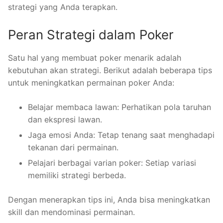
strategi yang Anda terapkan.
Peran Strategi dalam Poker
Satu hal yang membuat poker menarik adalah
kebutuhan akan strategi. Berikut adalah beberapa tips
untuk meningkatkan permainan poker Anda:
Belajar membaca lawan: Perhatikan pola taruhan
dan ekspresi lawan.
Jaga emosi Anda: Tetap tenang saat menghadapi
tekanan dari permainan.
Pelajari berbagai varian poker: Setiap variasi
memiliki strategi berbeda.
Dengan menerapkan tips ini, Anda bisa meningkatkan
skill dan mendominasi permainan.