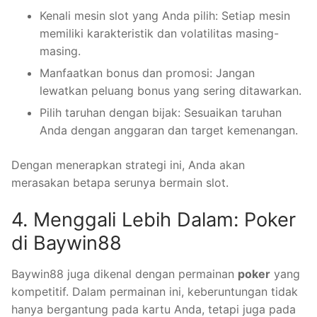
Kenali mesin slot yang Anda pilih: Setiap mesin
memiliki karakteristik dan volatilitas masing-
masing.
Manfaatkan bonus dan promosi: Jangan
lewatkan peluang bonus yang sering ditawarkan.
Pilih taruhan dengan bijak: Sesuaikan taruhan
Anda dengan anggaran dan target kemenangan.
Dengan menerapkan strategi ini, Anda akan
merasakan betapa serunya bermain slot.
4. Menggali Lebih Dalam: Poker
di Baywin88
Baywin88 juga dikenal dengan permainan
poker
yang
kompetitif. Dalam permainan ini, keberuntungan tidak
hanya bergantung pada kartu Anda, tetapi juga pada